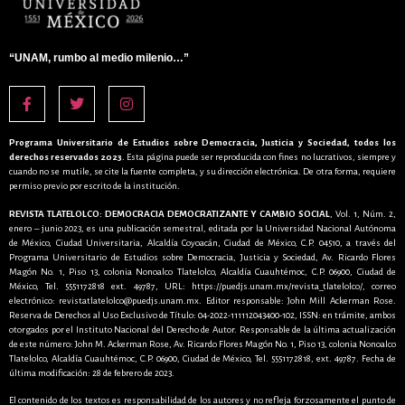
“UNAM, rumbo al medio milenio…”
Programa Universitario de Estudios sobre Democracia, Justicia y Sociedad, todos los
derechos reservados 2023
. Esta página puede ser reproducida con fines no lucrativos, siempre y
cuando no se mutile, se cite la fuente completa, y su dirección electrónica. De otra forma, requiere
permiso previo por escrito de la institución.
REVISTA TLATELOLCO: DEMOCRACIA DEMOCRATIZANTE Y CAMBIO SOCIAL
, Vol. 1, Núm. 2,
enero – junio 2023, es una publicación semestral, editada por la Universidad Nacional Autónoma
de México, Ciudad Universitaria, Alcaldía Coyoacán, Ciudad de México, C.P. 04510, a través del
Programa Universitario de Estudios sobre Democracia, Justicia y Sociedad, Av. Ricardo Flores
Magón No. 1, Piso 13, colonia Nonoalco Tlatelolco, Alcaldía Cuauhtémoc, C.P. 06900, Ciudad de
México, Tel. 5551172818 ext. 49787, URL: https://puedjs.unam.mx/revista_tlatelolco/, correo
electrónico: revistatlatelolco@puedjs.unam.mx. Editor responsable: John Mill Ackerman Rose.
Reserva de Derechos al Uso Exclusivo de Título: 04-2022-111112043400-102, ISSN: en trámite, ambos
otorgados por el Instituto Nacional del Derecho de Autor. Responsable de la última actualización
de este número: John M. Ackerman Rose, Av. Ricardo Flores Magón No. 1, Piso 13, colonia Nonoalco
Tlatelolco, Alcaldía Cuauhtémoc, C.P. 06900, Ciudad de México, Tel. 5551172818, ext. 49787. Fecha de
última modificación: 28 de febrero de 2023.
El contenido de los textos es responsabilidad de los autores y no refleja forzosamente el punto de