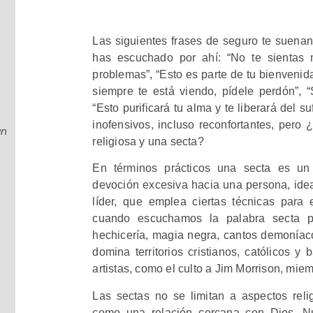
Las siguientes frases de seguro te suenan
has escuchado por ahí: “No te sientas
problemas”, “Esto es parte de tu bienvenida”
siempre te está viendo, pídele perdón”, “
“Esto purificará tu alma y te liberará del 
inofensivos, incluso reconfortantes, pero 
án
religiosa y una secta?
En términos prácticos una secta es u
devoción excesiva hacia una persona, idea 
líder, que emplea ciertas técnicas para 
cuando escuchamos la palabra secta p
hechicería, magia negra, cantos demoníacos
domina territorios cristianos, católicos y 
artistas, como el culto a Jim Morrison, mi
Las sectas no se limitan a aspectos rel
como una relación cercana con Dios. N