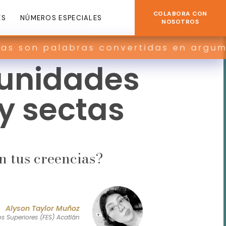
COLABORA CON
ES
NÚMEROS ESPECIALES
NOSOTROS
bras convertidas en argumentos y con
unidades
 y sectas
n tus creencias?
Alyson Taylor Muñoz
os Superiores (FES) Acatlán