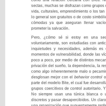
sectas, muchas se disfrazan como grupos d
vida, culturales, emprendimiento o los tan 
lo general son gratuitos o de costo simbólic
cómodas ya que aseguran llenar vacíos
prometer la salvación.
Pero, ¿cómo sé si estoy en una sect
voluntariamente, son estudiadas con antici
inquietudes y necesidades, además es
momentos de vulnerabilidad, donde las ví
poco a poco, por medio de distintos mecan
privación del sueño, la dependencia, la res
como algo inherentemente malo o pecamino
desglosan mejor con el
behavior control
o
parte del modelo Bite, el cual fue desarrol
grupos coercitivos de control autoritario.
No siempre usan una túnica blanca o 
discretos y pasar desapercibidos. Un clar
una organización que supuestamente profes