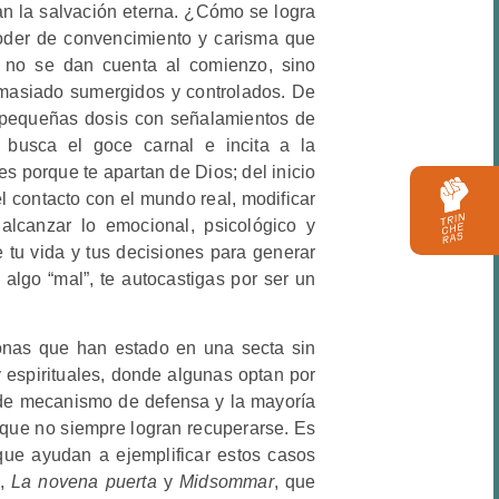
n la salvación eterna. ¿Cómo se logra
oder de convencimiento y carisma que
s no se dan cuenta al comienzo, sino
masiado sumergidos y controlados. De
 pequeñas dosis con señalamientos de
 busca el goce carnal e incita a la
s porque te apartan de Dios; del inicio
el contacto con el mundo real, modificar
alcanzar lo emocional, psicológico y
 tu vida y tus decisiones para generar
algo “mal”, te autocastigas por ser un
onas que han estado en una secta sin
y espirituales, donde algunas optan por
de mecanismo de defensa y la mayoría
que no siempre logran recuperarse. Es
que ayudan a ejemplificar estos casos
,
La novena puerta
y
Midsommar
, que