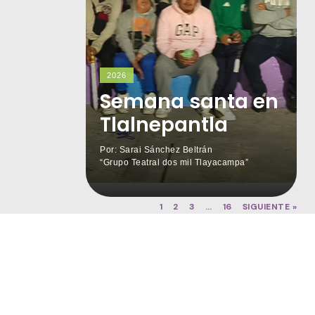
2026
Semana santa en
Tlalnepantla
Por: Sarai Sánchez Beltrán
“Grupo Teatral dos mil Tlayacampa”
1
2
3
…
16
SIGUIENTE »