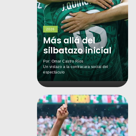
2026
Más allá del
silbatazo inicial
Por: Omar Castro Ríos
Un vistazo a la contracara social del
espectáculo