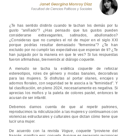
Janet Georgina Monroy Díaz
Facultad de Ciencias Políticas y Sociales
¿Te has sentido distintx cuando te tachan lxs demás por tu
gusto “aniñado”? ¿Has pensado que tus gustos pueden
considerarse extravagantes, satinados, abullonados?
¿Consideras que no cumples el rol de mujer en el siglo XXI
porque podrías resultar demasiado “femenina”? ¿Te han
excluido por no cumplir las expectativas que esperan de ti? ¿Te
han juzgado por la manera en que te ves? Si tus respuestas
fueron afirmativas, bienvenidx al diálogo
coquette
.
A menudo se tacha la estética
coquette
de reforzar
estereotipos, roles de género y modas banales, decorativas
para las mujeres. Si disfrutas al portar olanes, encajes y
adornos florales, con seguridad se te asocia a la “feminidad”. Y
tal clasificación
,
en pleno 2024, necesariamente es negativa. Si
aprecias los moños y la paleta de colores pastel, entonces te
acusan de ser infantil.
Debemos darnos cuenta de que al repetir patrones,
reproducimos la ridiculización a las mujeres y continuamos con
violencias estructurales y culturales que dictan cómo tiene que
lucir una mujer.
De acuerdo con la revista
Vogue
,
coquette
“proviene del
francés, significa eso: coqueta. Aunque es necesario reconocer