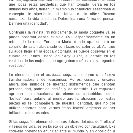
que todas estas aesthetics, que han tomado fuerza en los
últimos tres años, tienen un mismo hilo conductor: reescriben el
concepto de hiperfeminidad. Hablan de la niñez. Buscan
romantizar la vida cotidiana. Determinan una forma de pensar.
Definen una identidad”.
Continuúa la revista: “históricamente, la moda coquette ya se
puede observar desde el siglo XVII, específicamente en un
retrato de la reina Enriqueta María, donde aparece con un
corpiño de satén abrochado con lazos de color coral. Aunque
su auge llegó en la época victoriana, se puede observar en el
cuadro de James Tissot
Too Early
(1873) el detalle en los
vestidos de las mujeres que agregaban moños a sus elegantes
vestidos.”
Lo cierto es que el
aesthetic coquette
se tornó una fuerza
transformadora y de resistencia. Moños, corsés y encajes
ahora son símbolos de libertad; instrumentos que denotan
personalidad, poder de acción y de decisión. Lxs
coquettes
agrupan una miscelánea de elementos concebidos como
“bellos” para gritarle al mundo que la atracción por estas
piezas es fiel compañera de nuestra identidad, que no por
utilizar adornos para vernos “más lindxs” dejemos de ser
brillantes o interesantes.
Si las
coquette
retoman elementos dulces, dotados de “belleza”
y llenos de vida, es en busca de un objetivo contracultural. Lxs
coquette
pretenden enunciar ante el mundo, y en oposición a