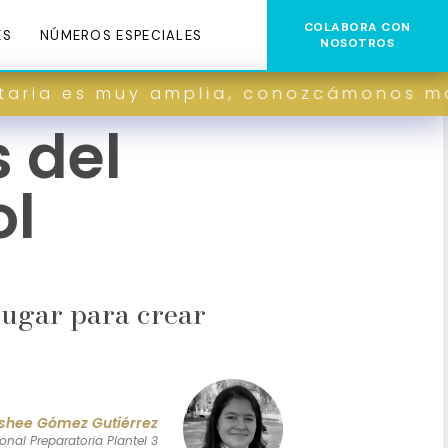
COLABORA CON
ES
NÚMEROS ESPECIALES
NOSOTROS
es muy amplia, conozcámonos más.
 del
ol
lugar para crear
shee Gómez Gutiérrez
onal Preparatoria Plantel 3