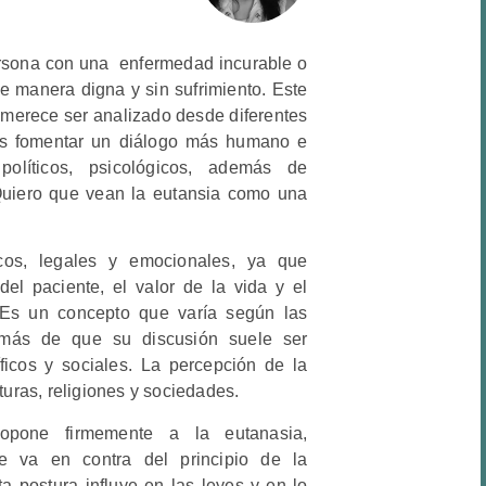
persona con una enfermedad incurable o
e manera digna y sin sufrimiento. Este
 merece ser analizado desde diferentes
 es fomentar un diálogo más humano e
, políticos, psicológicos, además de
Quiero que vean la eutansia como una
icos, legales y emocionales, ya que
el paciente, el valor de la vida y el
. Es un concepto que varía según las
emás de que su discusión suele ser
tíficos y sociales. La percepción de la
lturas, religiones y sociedades.
 opone firmemente a la eutanasia,
e va en contra del principio de la
ta postura influye en las leyes y en lo