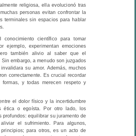
lmente religiosa, ella evolucionó tras
muchas personas evitan confrontar la
s terminales sin espacios para hablar
s.
l conocimiento científico para tomar
 por ejemplo, experimentan emociones
 pero también alivio al saber que el
o. Sin embargo, a menudo son juzgados
io invalidara su amor. Además, muchos
on correctamente. Es crucial recordar
s formas, y todas merecen respeto y
ntre el dolor físico y la incertidumbre
 ética o egoísta. Por otro lado, los
s profundos: equilibrar su juramento de
liviar el sufrimiento. Para algunos,
 principios; para otros, es un acto de