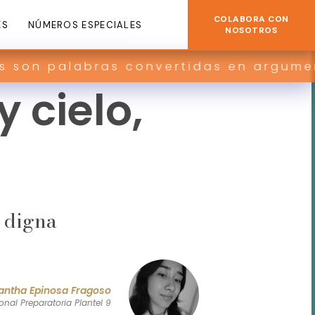
COLABORA CON
ES
NÚMEROS ESPECIALES
NOSOTROS
s convertidas en argumentos y contra 
y cielo,
 digna
ntha Epinosa Fragoso
onal Preparatoria Plantel 9