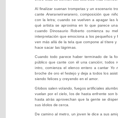
Al finalizar suenan trompetas y un escenario tr
cante
Arwrarwrirwrarwro
, composición que niñ
con la letra; cuando se vuelven a apagar las 
qué artista se aproxima en lo que parece una
cuando Dinosaurio Roberto comienza su me
interpretación que emociona a los pequeños y h
ven más allá de la tela que compone al títere y
hace sacar las lágrimas.
Cuando todo parece haber terminado de la for
público que cante con él una canción; todos 
intro, comienza el elenco entero a cantar
Yo n
broche de oro el festejo y deja a todos los asis
siendo felices y creyendo en el amor.
Globos salen volando, fuegos artificiales alum
vuelan por el cielo, los de hasta enfrente son
hasta atrás aprovechan que la gente se disper
sus ídolos de cerca.
De camino al metro, un joven le dice a sus amig