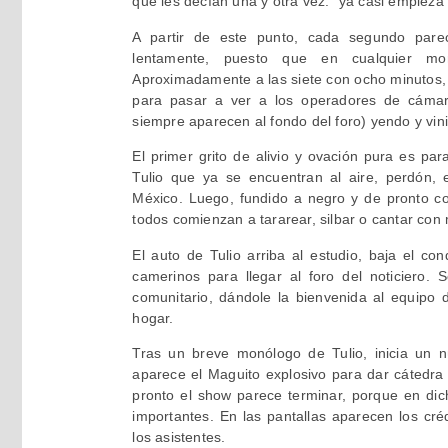
que les decían una y otra vez: “ya casi empieza
A partir de este punto, cada segundo parec
lentamente, puesto que en cualquier mom
Aproximadamente a las siete con ocho minutos, 
para pasar a ver a los operadores de cámar
siempre aparecen al fondo del foro) yendo y vini
El primer grito de alivio y ovación pura es pa
Tulio que ya se encuentran al aire, perdón,
México. Luego, fundido a negro y de pronto co
todos comienzan a tararear, silbar o cantar con
El auto de Tulio arriba al estudio, baja el co
camerinos para llegar al foro del noticiero. 
comunitario, dándole la bienvenida al equipo 
hogar.
Tras un breve monólogo de Tulio, inicia un 
aparece el Maguito explosivo para dar cátedr
pronto el show parece terminar, porque en dic
importantes. En las pantallas aparecen los cr
los asistentes.