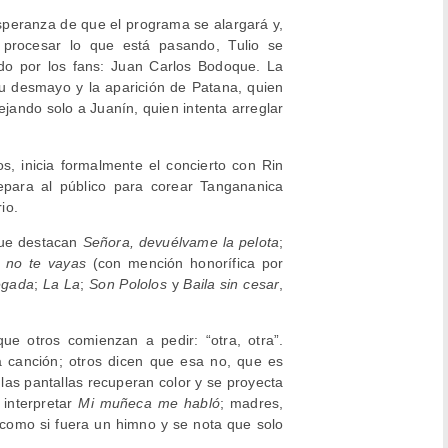
esperanza de que el programa se alargará y,
a procesar lo que está pasando, Tulio se
o por los fans: Juan Carlos Bodoque. La
su desmayo y la aparición de Patana, quien
dejando solo a Juanín, quien intenta arreglar
s, inicia formalmente el concierto con Rin
para al público para corear Tangananica
io.
que destacan
Señora, devuélvame la pelota
;
, no te vayas
(con mención honorífica por
egada
;
La La
;
Son Pololos
y
Baila sin cesar
,
ue otros comienzan a pedir: “otra, otra”.
a canción; otros dicen que esa no, que es
 las pantallas recuperan color y se proyecta
 interpretar
Mi muñeca me habló
; madres,
mo como si fuera un himno y se nota que solo