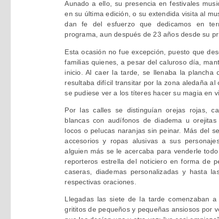
Aunado a ello, su presencia en festivales mus
en su última edición, o su extendida visita al
dan fe del esfuerzo que dedicamos en terri
programa, aun después de 23 años desde su pr
Esta ocasión no fue excepción, puesto que de
familias quienes, a pesar del caluroso día, man
inicio. Al caer la tarde, se llenaba la plancha
resultaba difícil transitar por la zona aledaña a
se pudiese ver a los títeres hacer su magia en v
Por las calles se distinguían orejas rojas, c
blancas con audífonos de diadema u orejitas
locos o pelucas naranjas sin peinar. Más del s
accesorios y ropas alusivas a sus personajes
alguien más se le acercaba para venderle todo 
reporteros estrella del noticiero en forma de p
caseras, diademas personalizadas y hasta las
respectivas oraciones.
Llegadas las siete de la tarde comenzaban a 
grititos de pequeños y pequeñas ansiosos por v