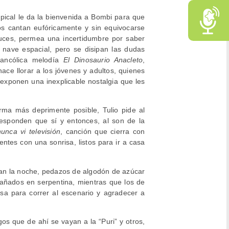
opical le da la bienvenida a Bombi para que
os cantan eufóricamente y sin equivocarse
luces, permea una incertidumbre por saber
 nave espacial, pero se disipan las dudas
lancólica melodía
El Dinosaurio Anacleto
,
ace llorar a los jóvenes y adultos, quienes
 exponen una inexplicable nostalgia que les
ma más deprimente posible, Tulio pide al
responden que sí y entonces, al son de la
unca vi televisión
, canción que cierra con
tentes con una sonrisa, listos para ir a casa
bran la noche, pedazos de algodón de azúcar
 bañados en serpentina, mientras que los de
sa para correr al escenario y agradecer a
os que de ahí se vayan a la “Puri” y otros,