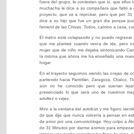
fuera del grupo, le contestan que sí, que ellos 
muchacha le dice a su compañera que faltó a c
proyecto, que va a reprobar, pero que por 31 
dice a su hijo que fue un gran día porque pud
femenil de las Chivas. Todos, camino a casa, c
El metro está colapsando y no puedo regresar 
que me planteé cuando venía de ida, pero n
mujer que de niño me dejaba sintonizando Can
la misma que ahora me ha enseñado una nueva
hogar.
En el trayecto seguimos viendo las orejas de c
partiendo hacia Pantitlán, Zaragoza, Chalco, T
aún no he conocido pero que suenan lejano
presenciado lo que será uno de nuestros mejo
adultez o vejez.
Miro a la ventana del autobús y me figuro siendo
de que dije que nunca volvería a pensar en es
de amor por una comunicóloga. Hoy culpo a Álva
de 31 Minutos por darme ánimos para empezar ot