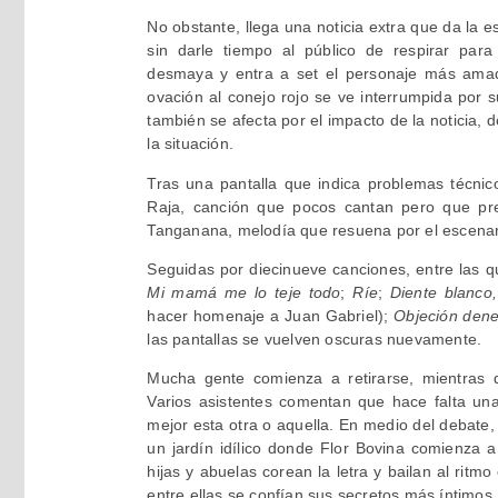
No obstante, llega una noticia extra que da la 
sin darle tiempo al público de respirar par
desmaya y entra a set el personaje más amad
ovación al conejo rojo se ve interrumpida por 
también se afecta por el impacto de la noticia, 
la situación.
Tras una pantalla que indica problemas técnico
Raja, canción que pocos cantan pero que pre
Tanganana, melodía que resuena por el escenar
Seguidas por diecinueve canciones, entre las 
Mi mamá me lo teje todo
;
Ríe
;
Diente blanco
hacer homenaje a Juan Gabriel);
Objeción den
las pantallas se vuelven oscuras nuevamente.
Mucha gente comienza a retirarse, mientras q
Varios asistentes comentan que hace falta un
mejor esta otra o aquella. En medio del debate,
un jardín idílico donde Flor Bovina comienza a
hijas y abuelas corean la letra y bailan al rit
entre ellas se confían sus secretos más íntimos.