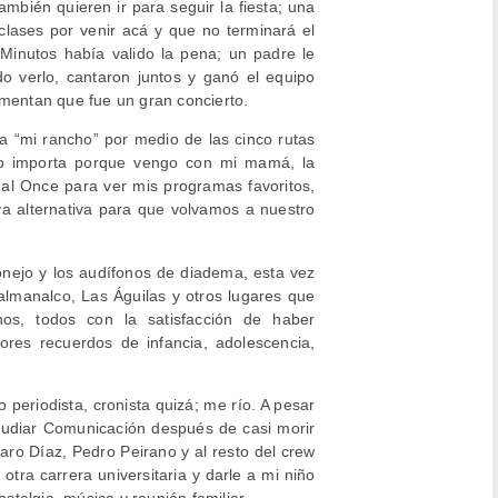
también quieren ir para seguir la fiesta; una
lases por venir acá y que no terminará el
Minutos había valido la pena; un padre le
o verlo, cantaron juntos y ganó el equipo
omentan que fue un gran concierto.
a “mi rancho” por medio de las cinco rutas
o importa porque vengo con mi mamá, la
al Once para ver mis programas favoritos,
 alternativa para que volvamos a nuestro
onejo y los audífonos de diadema, esta vez
lalmanalco, Las Águilas y otros lugares que
s, todos con la satisfacción de haber
res recuerdos de infancia, adolescencia,
 periodista, cronista quizá; me río. A pesar
tudiar Comunicación después de casi morir
ro Díaz, Pedro Peirano y al resto del crew
ra carrera universitaria y darle a mi niño