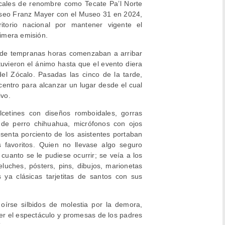
icales de renombre como Tecate Pa’l Norte
 museo Franz Mayer con el Museo 31 en 2024,
torio nacional por mantener vigente el
imera emisión.
sde tempranas horas comenzaban a arribar
tuvieron el ánimo hasta que el evento diera
 del Zócalo. Pasadas las cinco de la tarde,
l centro para alcanzar un lugar desde el cual
ivo.
alcetines con diseños romboidales, gorras
 de perro chihuahua, micrófonos con ojos
esenta porciento de los asistentes portaban
 favoritos. Quien no llevase algo seguro
cuanto se le pudiese ocurrir; se veía a los
eluches, pósters, pins, dibujos, marionetas
 ya clásicas tarjetitas de santos con sus
oírse silbidos de molestia por la demora,
er el espectáculo y promesas de los padres