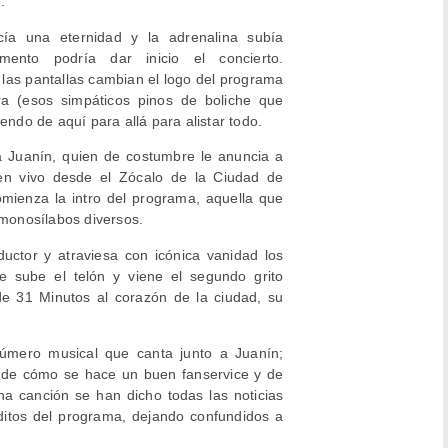
”.
ía una eternidad y la adrenalina subía
ento podría dar inicio el concierto.
las pantallas cambian el logo del programa
a (esos simpáticos pinos de boliche que
endo de aquí para allá para alistar todo.
ra Juanín, quien de costumbre le anuncia a
 en vivo desde el Zócalo de la Ciudad de
mienza la intro del programa, aquella que
 monosílabos diversos.
nductor y atraviesa con icónica vanidad los
Se sube el telón y viene el segundo grito
de 31 Minutos al corazón de la ciudad, su
número musical que canta junto a Juanín;
a de cómo se hace un buen fanservice y de
ha canción se han dicho todas las noticias
éditos del programa, dejando confundidos a