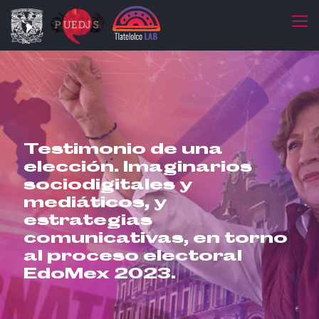
Testimonio de una
elección. Imaginarios
sociodigitales y
mediáticos, y
estrategias
comunicativas, en torno
al proceso electoral
EdoMex 2023.