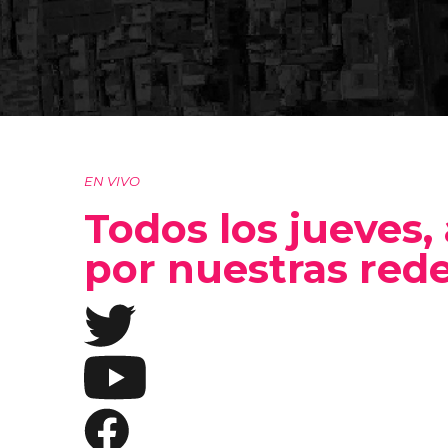
EN VIVO
Todos los jueves, 
por nuestras rede