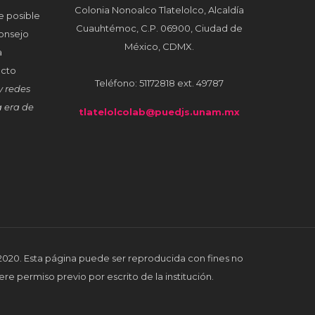
Colonia Nonoalco Tlatelolco, Alcaldía
e posible
Cuauhtémoc, C.P. 06900, Ciudad de
onsejo
México, CDMX.
a
ecto
Teléfono: 51172818 ext. 49787
y redes
a era de
tlatelolcolab@puedjs.unam.mx
 2020. Esta página puede ser reproducida con fines no
ere permiso previo por escrito de la institución.