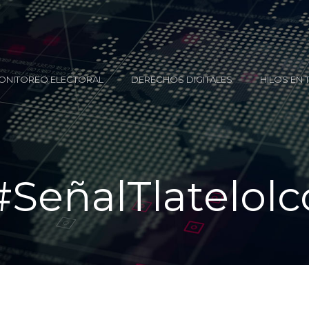
ONITOREO ELECTORAL
DERECHOS DIGITALES
HILOS EN 
#SeñalTlatelolc