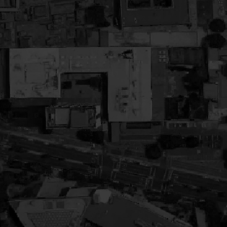
t
e
a
l