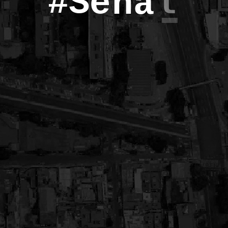
#
S
T
e
l
l
ñ
a