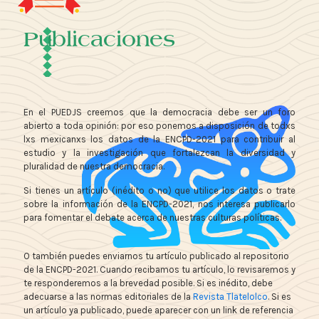
Publicaciones
En el PUEDJS creemos que la democracia debe ser un foro
abierto a toda opinión: por eso ponemos a disposición de todxs
lxs mexicanxs los datos de la ENCPD-2021 para contribuir al
estudio y la investigación que fortalezcan la diversidad y
pluralidad de nuestra democracia.
Si tienes un artículo (inédito o no) que utilice los datos o trate
sobre la información de la ENCPD-2021, nos interesa publicarlo
para fomentar el debate acerca de nuestras culturas políticas.
O también puedes enviarnos tu artículo publicado al repositorio
de la ENCPD-2021. Cuando recibamos tu artículo, lo revisaremos y
te responderemos a la brevedad posible. Si es inédito, debe
adecuarse a las normas editoriales de la
Revista Tlatelolco
. Si es
un artículo ya publicado, puede aparecer con un link de referencia