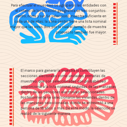
Para efectuar el muestreo se agruparon las entidades con
el criterio de localización geográfica en tres conjuntos:
centro, norte y sur. Se seleccionó muestra suficiente en
cada una de ellas; la zona centro tiene una lista nominal
mayor que las otras dos, por lo cual el tamaño de muestra
propuesto también fue mayor.
El marco para generar la muestra lo constituyen las
secciones electorales como unidades primarias de
muestreo, que son seleccionadas con probabilidad
proporcional a la lista nominal, seguidas de las manzanas
dentro de las secciones electorales seleccionadas.
Posteriormente se seleccionaron las viviendas dentro de
las manzanas seleccionadas, donde se entrevistó a una
persona de 18 años o más. De este modo, la selección se
realizó de la siguiente manera: