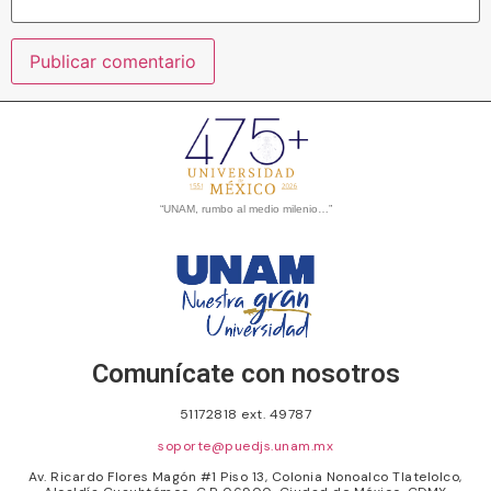
“UNAM, rumbo al medio milenio…”
Comunícate con nosotros
51172818 ext. 49787
soporte@puedjs.unam.mx
Av. Ricardo Flores Magón #1 Piso 13, Colonia Nonoalco Tlatelolco,