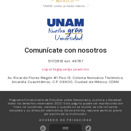
“UNAM, rumbo al medio milenio…”
Comunícate con nosotros
51172818 ext. 49787
soporte@puedjs.unam.mx
Av. Ricardo Flores Magón #1 Piso 13, Colonia Nonoalco Tlatelolco,
Alcaldía Cuauhtémoc, C.P. 06900, Ciudad de México, CDMX
Programa Universitario de Estudios sobre Democracia, Justicia y Sociedad,
todos los derechos reservados 2023. Esta página puede ser reproducida con
fines no lucrativos, siempre y cuando no se mutile, se cite la fuente
completa y su dirección electrónica. De otra forma, requiere permiso previo
por escrito de la institución.
ACUERDO DE PRIVACIDAD