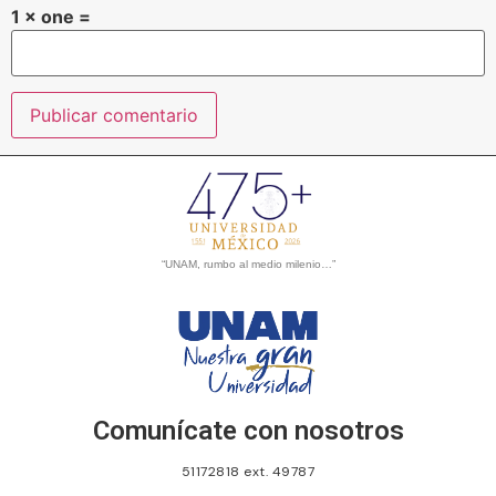
1 × one =
“UNAM, rumbo al medio milenio…”
Comunícate con nosotros
51172818 ext. 49787