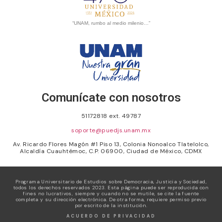
“UNAM, rumbo al medio milenio…”
Comunícate con nosotros
51172818 ext. 49787
soporte@puedjs.unam.mx
Av. Ricardo Flores Magón #1 Piso 13, Colonia Nonoalco Tlatelolco,
Alcaldía Cuauhtémoc, C.P. 06900, Ciudad de México, CDMX
Programa Universitario de Estudios sobre Democracia, Justicia y Sociedad,
todos los derechos reservados 2023. Esta página puede ser reproducida con
fines no lucrativos, siempre y cuando no se mutile, se cite la fuente
completa y su dirección electrónica. De otra forma, requiere permiso previo
por escrito de la institución.
ACUERDO DE PRIVACIDAD