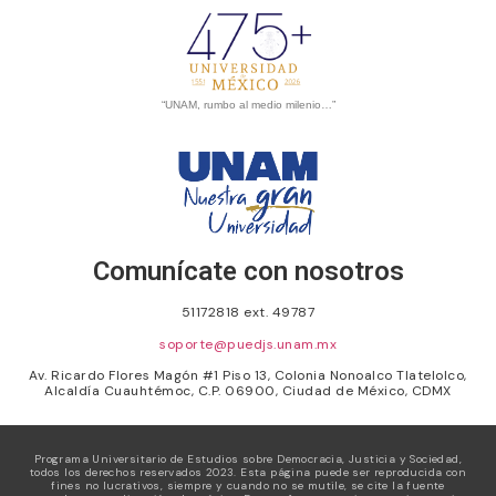
“UNAM, rumbo al medio milenio…”
Comunícate con nosotros
51172818 ext. 49787
soporte@puedjs.unam.mx
Av. Ricardo Flores Magón #1 Piso 13, Colonia Nonoalco Tlatelolco,
Alcaldía Cuauhtémoc, C.P. 06900, Ciudad de México, CDMX
Programa Universitario de Estudios sobre Democracia, Justicia y Sociedad,
todos los derechos reservados 2023. Esta página puede ser reproducida con
fines no lucrativos, siempre y cuando no se mutile, se cite la fuente