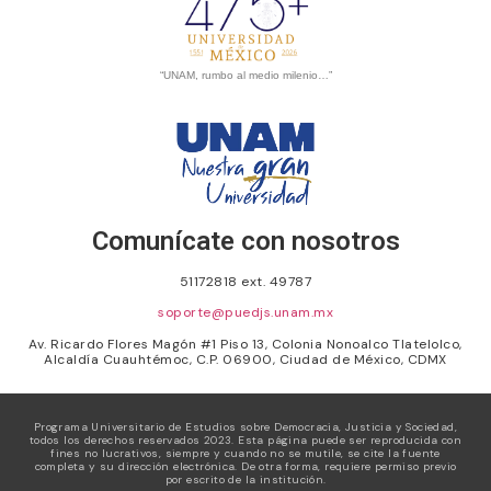
“UNAM, rumbo al medio milenio…”
Comunícate con nosotros
51172818 ext. 49787
soporte@puedjs.unam.mx
Av. Ricardo Flores Magón #1 Piso 13, Colonia Nonoalco Tlatelolco,
Alcaldía Cuauhtémoc, C.P. 06900, Ciudad de México, CDMX
Programa Universitario de Estudios sobre Democracia, Justicia y Sociedad,
todos los derechos reservados 2023. Esta página puede ser reproducida con
fines no lucrativos, siempre y cuando no se mutile, se cite la fuente
completa y su dirección electrónica. De otra forma, requiere permiso previo
por escrito de la institución.