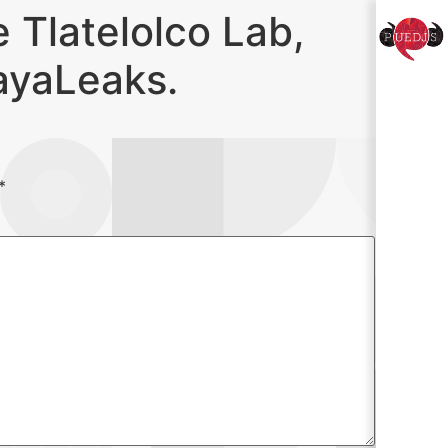
e Tlatelolco Lab,
ayaLeaks.
*