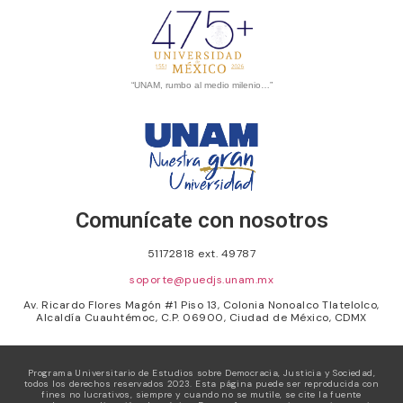
“UNAM, rumbo al medio milenio…”
Comunícate con nosotros
51172818 ext. 49787
soporte@puedjs.unam.mx
Av. Ricardo Flores Magón #1 Piso 13, Colonia Nonoalco Tlatelolco,
Alcaldía Cuauhtémoc, C.P. 06900, Ciudad de México, CDMX
Programa Universitario de Estudios sobre Democracia, Justicia y Sociedad,
todos los derechos reservados 2023. Esta página puede ser reproducida con
fines no lucrativos, siempre y cuando no se mutile, se cite la fuente