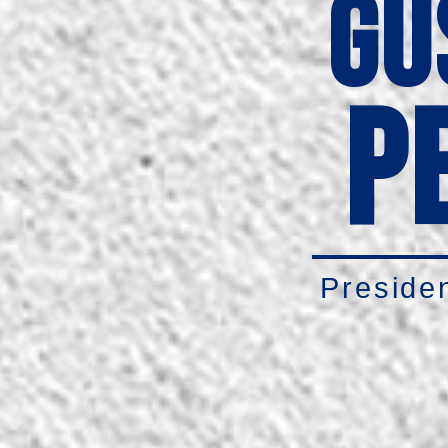
GU
P
Preside