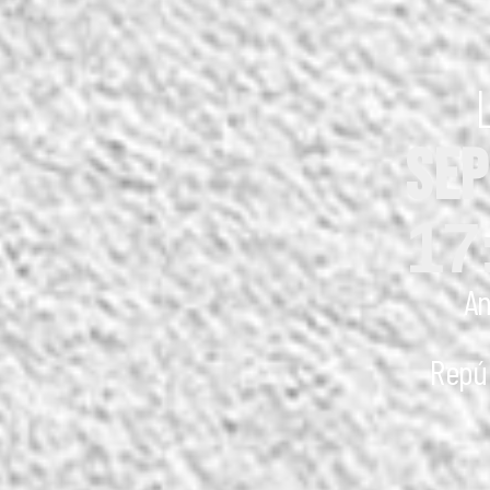
SEP
17
A
Repúb