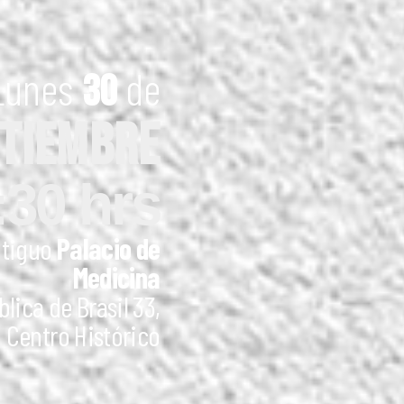
Lunes
de
30
TIEMBRE
:30 hrs
ntiguo
Palacio de
Medicina
lica de Brasil 33,
Centro Histórico