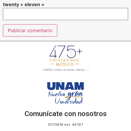
twenty + eleven =
“UNAM, rumbo al medio milenio…”
Comunícate con nosotros
51172818 ext. 49787