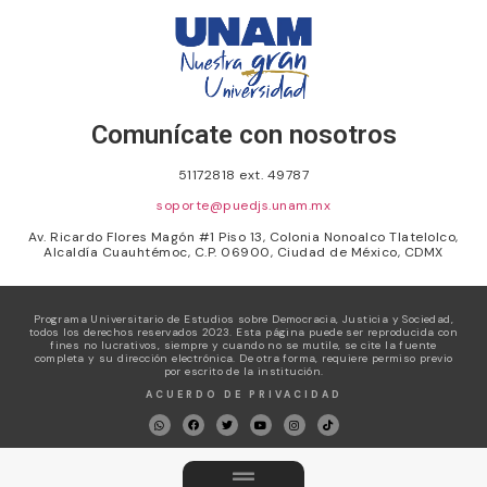
Comunícate con nosotros
51172818 ext. 49787
soporte@puedjs.unam.mx
Av. Ricardo Flores Magón #1 Piso 13, Colonia Nonoalco Tlatelolco,
Alcaldía Cuauhtémoc, C.P. 06900, Ciudad de México, CDMX
Programa Universitario de Estudios sobre Democracia, Justicia y Sociedad,
todos los derechos reservados 2023. Esta página puede ser reproducida con
fines no lucrativos, siempre y cuando no se mutile, se cite la fuente
completa y su dirección electrónica. De otra forma, requiere permiso previo
por escrito de la institución.
ACUERDO DE PRIVACIDAD