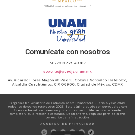
“UNAM, rumbo al medio milenio…”
Comunícate con nosotros
51172818 ext. 49787
soporte@puedjs.unam.mx
Av. Ricardo Flores Magón #1 Piso 13, Colonia Nonoalco Tlatelolco,
Alcaldía Cuauhtémoc, C.P. 06900, Ciudad de México, CDMX
Programa Universitario de Estudios sobre Democracia, Justicia y Sociedad,
todos los derechos reservados 2023. Esta página puede ser reproducida con
fines no lucrativos, siempre y cuando no se mutile, se cite la fuente
completa y su dirección electrónica. De otra forma, requiere permiso previo
por escrito de la institución.
ACUERDO DE PRIVACIDAD