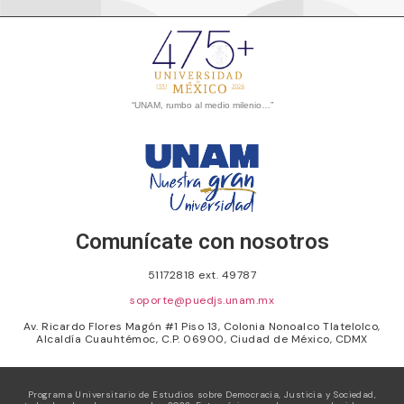
“UNAM, rumbo al medio milenio…”
Comunícate con nosotros
51172818 ext. 49787
soporte@puedjs.unam.mx
Av. Ricardo Flores Magón #1 Piso 13, Colonia Nonoalco Tlatelolco,
Alcaldía Cuauhtémoc, C.P. 06900, Ciudad de México, CDMX
Programa Universitario de Estudios sobre Democracia, Justicia y Sociedad,