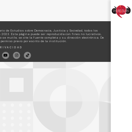
rio de Estudios sobre Democracia, Justicia y Sociedad, todos los
 2023. Esta página puede ser reproducida con fines no lucrativos,
 se mutile, se cite la fuente completa y su dirección electrónica. De
 permiso previo por escrito de la institución.
RIVACIDAD