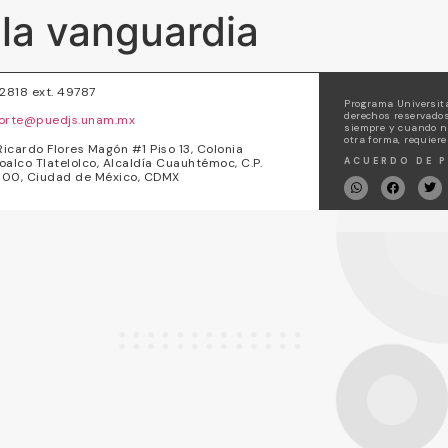
 la vanguardia
72818 ext. 49787
Programa Universita
derechos reservados
orte@puedjs.unam.mx
siempre y cuando no
otra forma, requiere
Ricardo Flores Magón #1 Piso 13, Colonia
oalco Tlatelolco, Alcaldía Cuauhtémoc, C.P.
ACUERDO DE P
00, Ciudad de México, CDMX