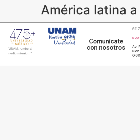
América latina a
511
sop
Comunícate
con nosotros
Av. 
“UNAM, rumbo al
Non
medio milenio…”
069