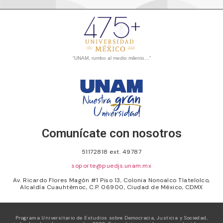
“UNAM, rumbo al medio milenio…”
Comunícate con nosotros
51172818 ext. 49787
soporte@puedjs.unam.mx
Av. Ricardo Flores Magón #1 Piso 13, Colonia Nonoalco Tlatelolco,
Alcaldía Cuauhtémoc, C.P. 06900, Ciudad de México, CDMX
Programa Universitario de Estudios sobre Democracia, Justicia y Sociedad,