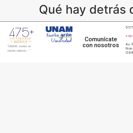
Qué hay detrás d
511
sop
Comunícate
con nosotros
Av. 
“UNAM, rumbo al
Non
medio milenio…”
069