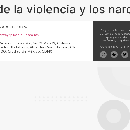
e la violencia y los na
72818 ext. 49787
Programa Universita
derechos reservados
orte@puedjs.unam.mx
siempre y cuando no
otra forma, requiere
Ricardo Flores Magón #1 Piso 13, Colonia
oalco Tlatelolco, Alcaldía Cuauhtémoc, C.P.
ACUERDO DE P
00, Ciudad de México, CDMX