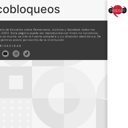
rcobloqueos
rio de Estudios sobre Democracia, Justicia y Sociedad, todos los
 2023. Esta página puede ser reproducida con fines no lucrativos,
 se mutile, se cite la fuente completa y su dirección electrónica. De
 permiso previo por escrito de la institución.
RIVACIDAD