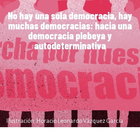
No hay una sola democracia, hay
muchas democracias: hacia una
democracia plebeya y
autodeterminativa
Ilustración: Horacio Leonardo Vázquez García