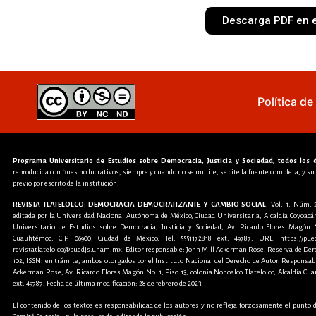
Descarga PDF en 
Política d
Programa Universitario de Estudios sobre Democracia, Justicia y Sociedad, todos los
reproducida con fines no lucrativos, siempre y cuando no se mutile, se cite la fuente completa, y su
previo por escrito de la institución.
REVISTA TLATELOLCO: DEMOCRACIA DEMOCRATIZANTE Y CAMBIO SOCIAL
, Vol. 1, Núm. 
editada por la Universidad Nacional Autónoma de México, Ciudad Universitaria, Alcaldía Coyoacán
Universitario de Estudios sobre Democracia, Justicia y Sociedad, Av. Ricardo Flores Magón No
Cuauhtémoc, C.P. 06900, Ciudad de México, Tel. 5551172818 ext. 49787, URL: https://puedjs
revistatlatelolco@puedjs.unam.mx. Editor responsable: John Mill Ackerman Rose. Reserva de Derec
102, ISSN: en trámite, ambos otorgados por el Instituto Nacional del Derecho de Autor. Responsab
Ackerman Rose, Av. Ricardo Flores Magón No. 1, Piso 13, colonia Nonoalco Tlatelolco, Alcaldía Cuau
ext. 49787. Fecha de última modificación: 28 de febrero de 2023.
El contenido de los textos es responsabilidad de los autores y no refleja forzosamente el punto 