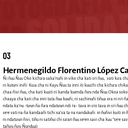
03
Hermenegildo Florentino López Ca
Ñi ñuu Ñuu Oko kicha’a saka’nuñi in viko cha kati si’i ñuu, vati ku’a ch
ni kutuni iniñi Kuia cha ni Kayu Ñuu ta inni iti kuuchi cha kicha’a chika
chaa ñivi ñuu, cha kati kuati ni kanda kuenda ñu’u nda Ñuu Okoa soko n
chaaya cha kati cha inni tata ñuu kuuñi, ni sachinuñi tiñua ora ni ni’i 
ndatu ka’nu -tu’un ña ña’a ndatu’un ndi i’a- tava in si’o tava in si’i ñuu ch
se’e vati na ña kandaañi tichi xa’va ta na nandukuñi in ñuñivi kuiti in ñu
ni ndatu’un ñivi, tiñu ni satiñui chi sa’an ñuu se’en savi cha kuu “se’e sa
tañu’u ñu’u Ñundua)