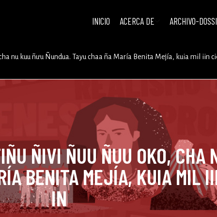
INICIO
ACERCA DE
ARCHIVO-DOSS
 cha nu kuu ñu’u Ñundua. Tayu chaa ña María Benita Mejía, kuia mil iin c
 TIÑU ÑIVI ÑUU ÑUU OKO, CHA
A BENITA MEJÍA, KUIA MIL I
IN