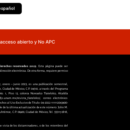
español
e acceso abierto y No APC
 derechos reservados 2023
. Esta página puede ser
 dirección electrónica. De otra forma, requiere permiso
2, enero – junio 2023, es una publicación semestral,
, Ciudad de México, C.P. 04510, a través del Programa
. 1, Piso 13, colonia Nonoalco Tlatelolco, Alcaldía
.unam.mx/revista_tlatelolco/, correo electrónico:
hos al Uso Exclusivo de Título: 04-2022-111112043400-
le de la última actualización de este número: John M.
htémoc, C.P. 06900, Ciudad de México, Tel. 5551172818,
de vista de los dictaminadores, o de los miembros del