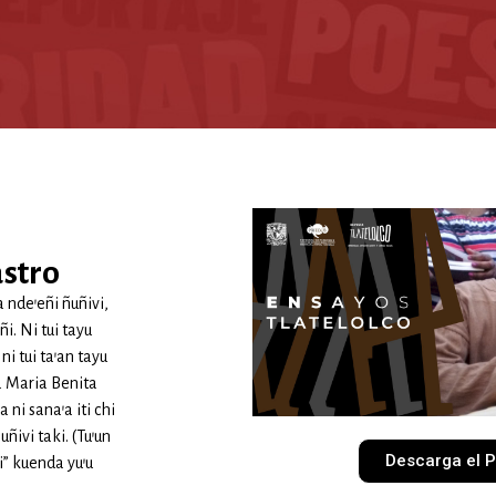
stro
a nde’eñi ñuñivi,
ñi. Ni tui tayu
i tui ta’an tayu
ña Maria Benita
a ni sana’a iti chi
ñivi taki. (Tu’un
Descarga el 
vi” kuenda yu’u