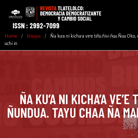
ISSN : 2992-7099
Home
/
Ensayo
/
Ña ku’a ni kicha’a ve’e tiñu ñivi ñuu Ñuu Oko,
uchi in
ÑA KU’A NI KICHA’A VE’E
ÑUNDUA. TAYU CHAA ÑA MARÍ