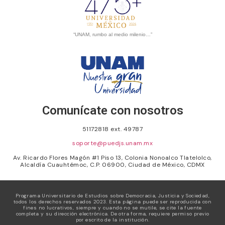
“UNAM, rumbo al medio milenio…”
Comunícate con nosotros
51172818 ext. 49787
soporte@puedjs.unam.mx
Av. Ricardo Flores Magón #1 Piso 13, Colonia Nonoalco Tlatelolco,
Alcaldía Cuauhtémoc, C.P. 06900, Ciudad de México, CDMX
Programa Universitario de Estudios sobre Democracia, Justicia y Sociedad,
todos los derechos reservados 2023. Esta página puede ser reproducida con
fines no lucrativos, siempre y cuando no se mutile, se cite la fuente
completa y su dirección electrónica. De otra forma, requiere permiso previo
por escrito de la institución.