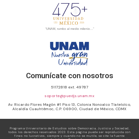
“UNAM, rumbo al medio milenio…”
Comunícate con nosotros
51172818 ext. 49787
soporte@puedjs.unam.mx
Av. Ricardo Flores Magón #1 Piso 13, Colonia Nonoalco Tlatelolco,
Alcaldía Cuauhtémoc, C.P. 06900, Ciudad de México, CDMX
Programa Universitario de Estudios sobre Democracia, Justicia y Sociedad,
todos los derechos reservados 2023. Esta página puede ser reproducida con
fines no lucrativos, siempre y cuando no se mutile, se cite la fuente