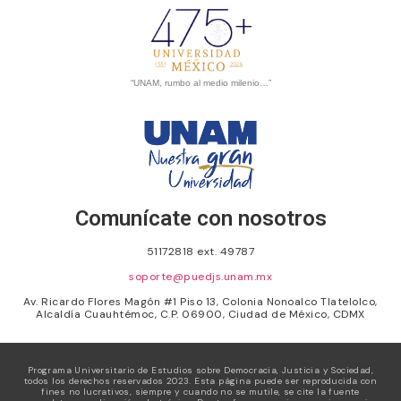
“UNAM, rumbo al medio milenio…”
Comunícate con nosotros
51172818 ext. 49787
soporte@puedjs.unam.mx
Av. Ricardo Flores Magón #1 Piso 13, Colonia Nonoalco Tlatelolco,
Alcaldía Cuauhtémoc, C.P. 06900, Ciudad de México, CDMX
Programa Universitario de Estudios sobre Democracia, Justicia y Sociedad,
todos los derechos reservados 2023. Esta página puede ser reproducida con
fines no lucrativos, siempre y cuando no se mutile, se cite la fuente