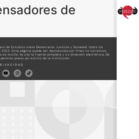
pensadores de
rio de Estudios sobre Democracia, Justicia y Sociedad, todos los
 2023. Esta página puede ser reproducida con fines no lucrativos,
 se mutile, se cite la fuente completa y su dirección electrónica. De
 permiso previo por escrito de la institución.
RIVACIDAD