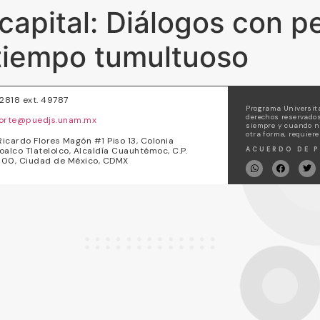
capital: Diálogos con 
 tiempo tumultuoso
72818 ext. 49787
Programa Universita
derechos reservados
orte@puedjs.unam.mx
siempre y cuando no
otra forma, requiere
Ricardo Flores Magón #1 Piso 13, Colonia
oalco Tlatelolco, Alcaldía Cuauhtémoc, C.P.
ACUERDO DE P
00, Ciudad de México, CDMX