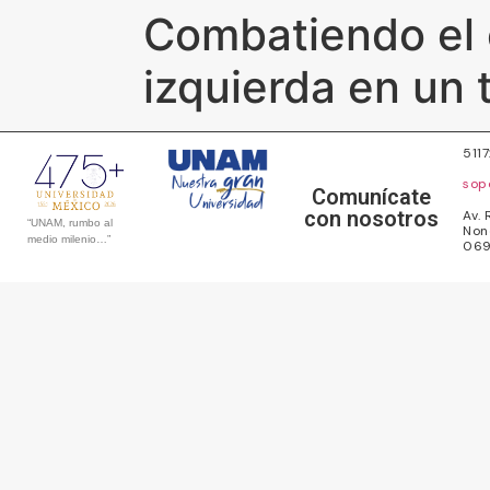
Combatiendo el 
izquierda en un
511
sop
Comunícate
con nosotros
Av. 
“UNAM, rumbo al
Non
medio milenio…”
069