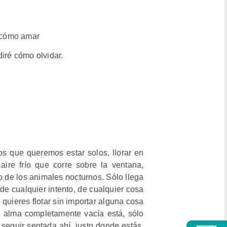
é cómo amar
iré cómo olvidar.
s que queremos estar solos, llorar en
l aire frío que corre sobre la ventana,
o de los animales nocturnos. Sólo llega
e cualquier intento, de cualquier cosa
quieres flotar sin importar alguna cosa
u alma completamente vacía está, sólo
s seguir sentada ahí, justo donde estás,