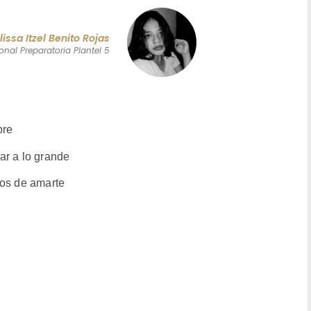
lissa Itzel Benito Rojas
onal Preparatoria Plantel 5
bre
ar a lo grande
jos de amarte