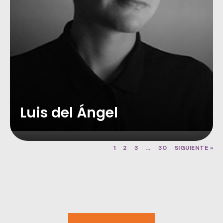
Luis del Ángel
1
2
3
…
30
SIGUIENTE »