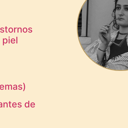
astornos
 piel
oemas)
antes de