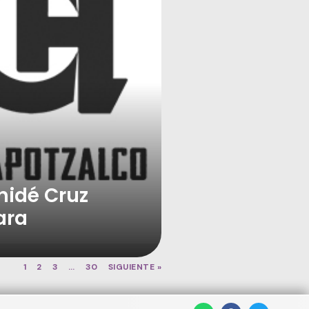
hidé Cruz
ara
1
2
3
…
30
SIGUIENTE »