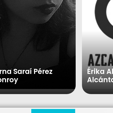
rna Saraí Pérez
Érika A
nroy
Alcánt