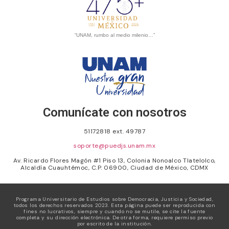
“UNAM, rumbo al medio milenio…”
Comunícate con nosotros
51172818 ext. 49787
soporte@puedjs.unam.mx
Av. Ricardo Flores Magón #1 Piso 13, Colonia Nonoalco Tlatelolco,
Alcaldía Cuauhtémoc, C.P. 06900, Ciudad de México, CDMX
Programa Universitario de Estudios sobre Democracia, Justicia y Sociedad,
todos los derechos reservados 2023. Esta página puede ser reproducida con
fines no lucrativos, siempre y cuando no se mutile, se cite la fuente
completa y su dirección electrónica. De otra forma, requiere permiso previo
por escrito de la institución.