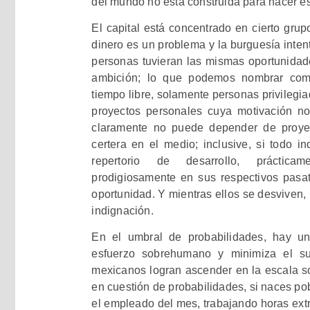
del mundo no está construida para hacer es
El capital está concentrado en cierto grup
dinero es un problema y la burguesía inten
personas tuvieran las mismas oportunidad
ambición; lo que podemos nombrar como
tiempo libre, solamente personas privilegia
proyectos personales cuya motivación n
claramente no puede depender de proyec
certera en el medio; inclusive, si todo 
repertorio de desarrollo, práctica
prodigiosamente en sus respectivos pasat
oportunidad. Y mientras ellos se desviven
indignación.
En el umbral de probabilidades, hay u
esfuerzo sobrehumano y minimiza el su
mexicanos logran ascender en la escala soc
en cuestión de probabilidades, si naces p
el empleado del mes, trabajando horas ext