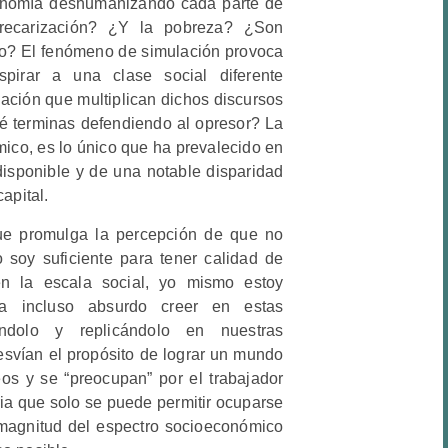
conomía deshumanizando cada parte de
precarización? ¿Y la pobreza? ¿Son
o? El fenómeno de simulación provoca
spirar a una clase social diferente
ación que multiplican dichos discursos
é terminas defendiendo al opresor? La
ico, es lo único que ha prevalecido en
disponible y de una notable disparidad
apital.
ue promulga la percepción de que no
 soy suficiente para tener calidad de
n la escala social, yo mismo estoy
na incluso absurdo creer en estas
ándolo y replicándolo en nuestras
svían el propósito de lograr un mundo
eos y se “preocupan” por el trabajador
ria que solo se puede permitir ocuparse
 magnitud del espectro socioeconómico