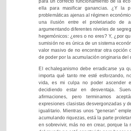
para un correcto funcionamiento de la e
ella para masificar ganancias. ¿Y la 
problemáticas ajenas al régimen económic
una ilusión entre el proletariado de a
argumentando diferentes niveles de segreg
hegemónicos: ¿eres o no eres? Y, ¿por qu
sumisión no es única de un sistema económ
valor masivo de no encontrar otra opción 
de poder por la acumulación originaria del c
El echaleganismo debe erradicarse ya q
importa qué tanto me esté esforzando, no
vida, es mi culpa no poder ascender e
decidiendo estar en desventaja. Sue
afirmaciones, pero terminamos acept
expresiones clasistas desvergonzadas y de
igualitario. Mientras unos “generan” empl
acumulando riquezas, está la parte proleta
en sobrevivir, más no en crear, porque la