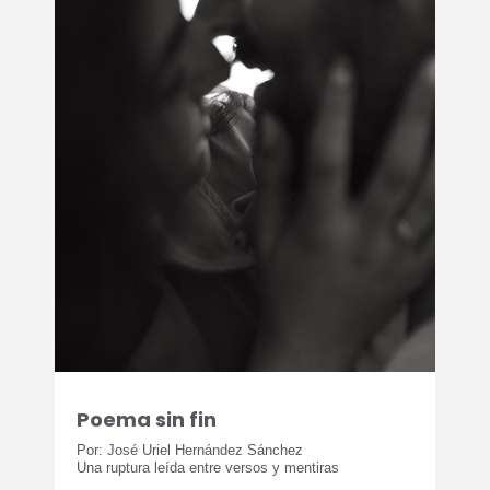
Poema sin fin
Por: José Uriel Hernández Sánchez
Una ruptura leída entre versos y mentiras