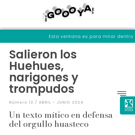
Esta ventana es para mirar dentro de nosotrxs 
Salieron los
Huehues,
narigones y
trompudos
Número 13 / ABRIL - JUNIO 2024
Un texto mítico en defensa
del orgullo huasteco