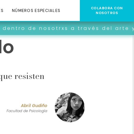
COLABORA CON
ES
NÚMEROS ESPECIALES
NOSOTROS
de nosotrxs a través del arte y la cre
lo
que resisten
Abril Gudiño
Facultad de Psicología