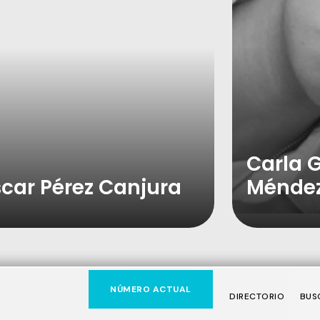
Carla 
car Pérez Canjura
Ménde
NÚMERO ACTUAL
DIRECTORIO
BUS