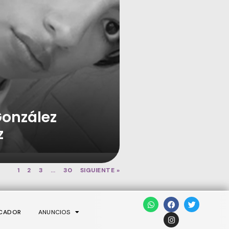
González
z
1
2
3
…
30
SIGUIENTE »
CADOR
ANUNCIOS