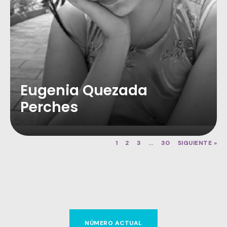
Eugenia Quezada
Perches
1
2
3
…
30
SIGUIENTE »
NÚMERO ACTUAL