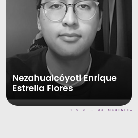
Nezahualcóyotl Enrique
Estrella Flores
1
2
3
…
30
SIGUIENTE »