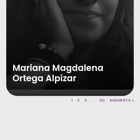
Mariana Magdalena
Ortega Alpízar
1
2
3
…
30
SIGUIENTE »