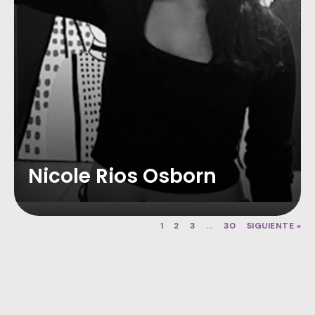
Nicole Rios Osborn
1
2
3
…
30
SIGUIENTE »