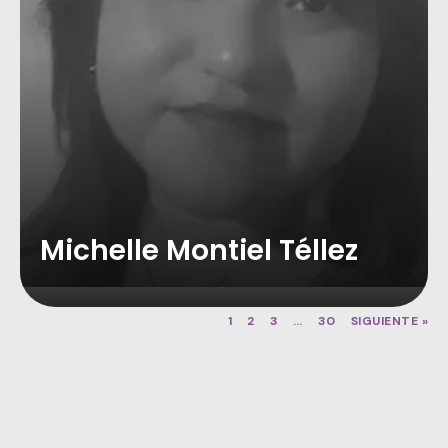
Michelle Montiel Téllez
1
2
3
…
30
SIGUIENTE »