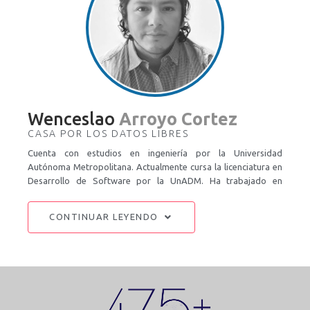
consejero del Consejo de Participación Ciudadana de la
Procuraduría General de la República (2006- 2011), así como
secretario del mismo desde 2008 hasta junio de 2011. Además,
es fundador y presidente de la Asociación Civil “Ser Mexicano
Es, A.C.”. Es autor de varios libros, entre los que destacan El
Ciudadano digital, fake news y posverdad en la era del internet
(2018); De la protesta a la participación ciudadana (2014); y
Manual del poder ciudadano (2013). También es colaborador
Wenceslao
Arroyo Cortez
de la revista Alcaldes de México y del periódico El Universal.
CASA POR LOS DATOS LIBRES
Cuenta con estudios en ingeniería por la Universidad
Autónoma Metropolitana. Actualmente cursa la licenciatura en
Desarrollo de Software por la UnADM. Ha trabajado en
proyectos de obra civil e ingeniería, en la proyección de líneas
de conducción de gas, fibra óptica, trazado de líneas férreas
CONTINUAR LEYENDO
como el Tren México-Toluca y para distintas empresas
desarrollando algoritmos para la adquisición y representación
de datos. Es un profesional del análisis de datos, ha trabajado
en multinacionales como CEMEX-NEORIS, desarrollando
código para la administración de datos globales, integrando
distintas tecnologías de software libre y software comercial,
disminuyendo la cantidad de procesos que permitieran tomar