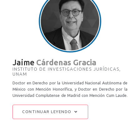
hacker, seguridad y vigilancia (2016) y fue editora invitada de la
revista XRDS, de la Association for Computing Machinery
(2019). Ha publicado artículos para diversas editoriales y fue
académica tiempo completo en la Universidad del Claustro de
Sor Juana, donde actualmente es profesora de asignatura. Es
facilitadora en la Universidad Popular Uruguay y docente en la
Universidad Latinoamericana México. Formó parte del cuerpo
de asesores en la maestría en "Transparencia y protección de
datos personales" de la Universidad de Guadalajara y fue
profesora en la Facultad de Artes y Diseño de la UNAM.
Jaime
Cárdenas Gracia
INSTITUTO DE INVESTIGACIONES JURÍDICAS,
UNAM
Doctor en Derecho por la Universidad Nacional Autónoma de
México con Mención Honorífica, y Doctor en Derecho por la
Universidad Complutense de Madrid con Mención Cum Laude.
Maestro en Derecho por la UNAM, mención honorífica. Tiene
especialidades en Derechos Humanos por la Universidad
CONTINUAR LEYENDO
Complutense y en Ciencias Políticas por el Centro de Estudios
Constitucionales de Madrid. Es Investigador del CONACYT,
nivel III y del Instituto de Investigaciones Jurídicas de la UNAM
de tiempo completo, además de profesor en el postgrado en
Derecho de la Facultad de Derecho de la UNAM. Autor de