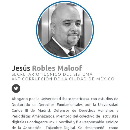
diversas obras sobre teoría del derecho, argumentación
jurídica, derecho constitucional, y ciencia política. Ha ocupado
cargos públicos en el ámbito electoral, judicial y legislativo. Fue
Diputado Constituyente de la Ciudad de México 2016-2017.
Participa en asociaciones latinoamericanas a favor de un
constitucionalismo democrático. Fue invitado como experto
del grupo internacional que revisó los insumos técnicos que
apoyaron la instalación de la Asamblea Constituyente en
Bolivia en el año 2006. Ha sido Visiting Fellow en la Universidad
de Yale y Visiting Researcher en la Universidad de Georgetown.
En sus últimas publicaciones ha abundado sobre las
Jesús
Robles Maloof
transformaciones en la cultura jurídica nacional.
SECRETARIO TÉCNICO DEL SISTEMA
ANTICORRUPCIÓN DE LA CIUDAD DE MÉXICO
Abogado por la Universidad Iberoamericana, con estudios de
Doctorado en Derechos Fundamentales por la Universidad
Carlos III de Madrid. Defensor de Derechos Humanos y
Periodistas Amenazados. Miembro del colectivo de activistas
digitales Contingente-Mx. Coordinó y fue Responsable Jurídico
de la Asociación Enjambre Digital. Se desempeñó como