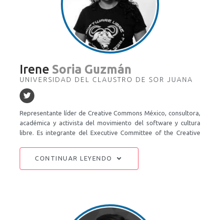
Irene
Soria Guzmán
UNIVERSIDAD DEL CLAUSTRO DE SOR JUANA
Representante líder de Creative Commons México, consultora,
académica y activista del movimiento del software y cultura
libre. Es integrante del Executive Committee of the Creative
Commons Global Network Council, y parte del Consejo
Consultivo del Instituto Federal de Telecomunicaciones (IFT);
CONTINUAR LEYENDO
formó parte del Comité Técnico Asesor del PREP del Instituto
Electoral de la Ciudad de México. Es doctora en Estudios
Feministas en la UAM-Xochimilco; estudió el Doctorado en
Estudios Transdisciplinarios de Comunicación y Cultura y
obtuvo la maestría con mención honorífica en la Academia de
San Carlos, UNAM. Es autora y compiladora del libro Ética