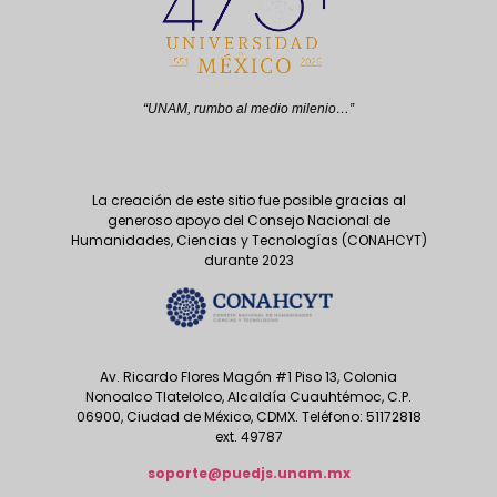
decisiones en tiempo real, de los eventos mundiales
relacionados a hechos sociales y de mercado. Actualmente está
dedicado al desarrollo de un laboratorio de datos que estudie
en tiempo real la actividad en redes sociales, analizando los
mecanismos de manipulación y generación de información
“UNAM, rumbo al medio milenio…”
nociva, con el fin de generar herramientas que ayuden a todos
los sectores públicos y privados contrarrestar o disminuir el
impacto de estos movimientos
La creación de este sitio fue posible gracias al
generoso apoyo del Consejo Nacional de
Humanidades, Ciencias y Tecnologías (CONAHCYT)
durante 2023
Av. Ricardo Flores Magón #1 Piso 13, Colonia
Nonoalco Tlatelolco, Alcaldía Cuauhtémoc, C.P.
06900, Ciudad de México, CDMX. Teléfono: 51172818
ext. 49787
soporte@puedjs.unam.mx