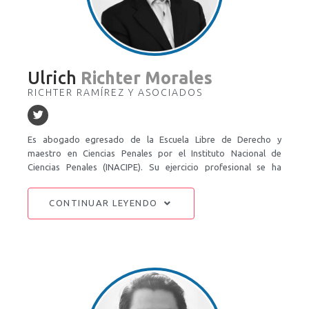
Ulrich
Richter Morales
RICHTER RAMÍREZ Y ASOCIADOS
Es abogado egresado de la Escuela Libre de Derecho y
maestro en Ciencias Penales por el Instituto Nacional de
Ciencias Penales (INACIPE). Su ejercicio profesional se ha
desarrollado en dos vertientes, la primera como abogado
postulante y la segunda como activista ciudadano. Ejerce la
CONTINUAR LEYENDO
abogacía en materia penal, civil y de amparo. Dentro de los
litigios que ha patrocinado destacan la defensa de la revista
Proceso en la demanda promovida por Martha Sahagún de
Fox; la de la Asociación Sindical de Pilotos Aviadores de
México (ASPA) en el caso de Mexicana de Aviación; y el amparo
para uso lúdico de la marihuana. En 2015 presentó la primera
demanda contra el gigante tecnológico Google en México por
daño moral. En el ámbito de la participación ciudadana, fue