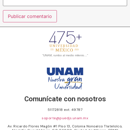
“UNAM, rumbo al medio milenio…”
Comunícate con nosotros
51172818 ext. 49787
soporte@puedjs.unam.mx
Av. Ricardo Flores Magón #1 Piso 13, Colonia Nonoalco Tlatelolco,