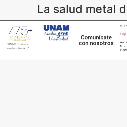
La salud metal 
511
sop
Comunícate
con nosotros
Av. 
“UNAM, rumbo al
Non
medio milenio…”
069