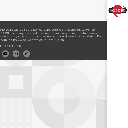
rio de Estudios sobre Democracia, Justicia y Sociedad, todos los
 2023. Esta página puede ser reproducida con fines no lucrativos,
 se mutile, se cite la fuente completa y su dirección electrónica. De
 permiso previo por escrito de la institución.
RIVACIDAD