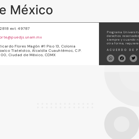
de México
72818 ext. 49787
Programa Universita
derechos reservados
orte@puedjs.unam.mx
siempre y cuando no
otra forma, requiere
Ricardo Flores Magón #1 Piso 13, Colonia
oalco Tlatelolco, Alcaldía Cuauhtémoc, C.P.
ACUERDO DE P
00, Ciudad de México, CDMX