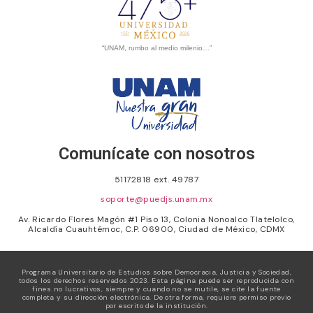
“UNAM, rumbo al medio milenio…”
Comunícate con nosotros
51172818 ext. 49787
soporte@puedjs.unam.mx
Av. Ricardo Flores Magón #1 Piso 13, Colonia Nonoalco Tlatelolco,
Alcaldía Cuauhtémoc, C.P. 06900, Ciudad de México, CDMX
Programa Universitario de Estudios sobre Democracia, Justicia y Sociedad,
todos los derechos reservados 2023. Esta página puede ser reproducida con
fines no lucrativos, siempre y cuando no se mutile, se cite la fuente
completa y su dirección electrónica. De otra forma, requiere permiso previo
por escrito de la institución.